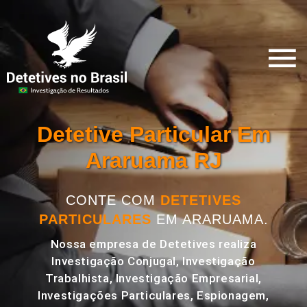
Detetive Particular Em
Araruama RJ
CONTE COM
DETETIVES
PARTICULARES
EM ARARUAMA.
Nossa empresa de Detetives realiza
Investigação Conjugal, Investigação
Trabalhista, Investigação Empresarial,
Investigações Particulares, Espionagem,