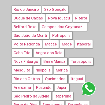
Rio de Janeiro
São Gonçalo
Duque de Caxias
Nova Iguaçu
Niterói
Belford Roxo
Campos dos Goytacazes
São João de Meriti
Petrópolis
Volta Redonda
Macaé
Magé
Itaboraí
Cabo Frio
Angra dos Reis
Nova Friburgo
Barra Mansa
Teresópolis
Mesquita
Nilópolis
Maricá
Rio das Ostras
Queimados
Itaguaí
Araruama
Resende
Japeri
São Pedro da Aldeia
Itaperuna
Barra do Piraí
Saquarema
Seropédica