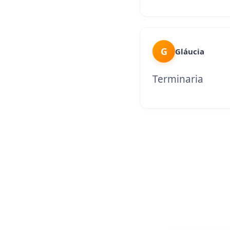
G
Gláucia
Terminaria