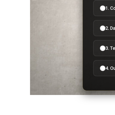
1. C
2. D
3. T
4. O