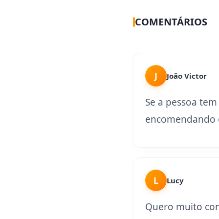
COMENTÁRIOS
J
João Victor
Se a pessoa tem
encomendando o
L
Lucy
Quero muito con