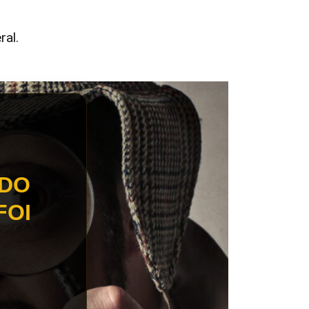
ral.
 DO
FOI