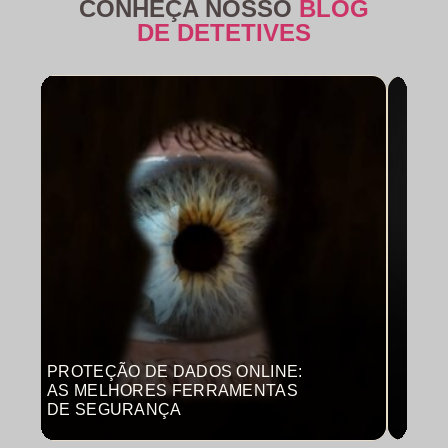
CONHEÇA NOSSO
BLOG
DE DETETIVES
PROTEÇÃO DE DADOS ONLINE:
MON
AS MELHORES FERRAMENTAS
COM
DE SEGURANÇA
PRO