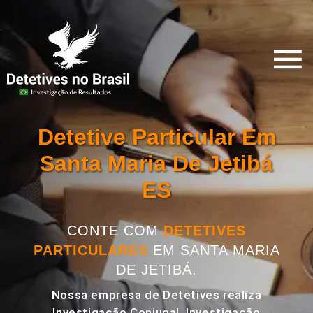
Detetive Particular Em
Santa Maria De Jetibá
ES
CONTE COM
DETETIVES
PARTICULARES
EM SANTA MARIA
DE JETIBÁ.
Nossa empresa de Detetives realiza
Investigação Conjugal, Investigação