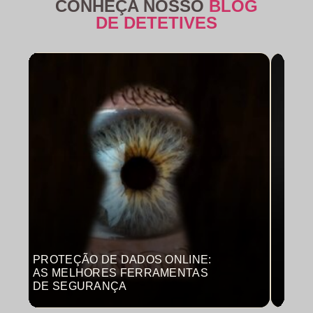
CONHEÇA NOSSO
BLOG
DE DETETIVES
PROTEÇÃO DE DADOS ONLINE:
MON
AS MELHORES FERRAMENTAS
COM
DE SEGURANÇA
PRO