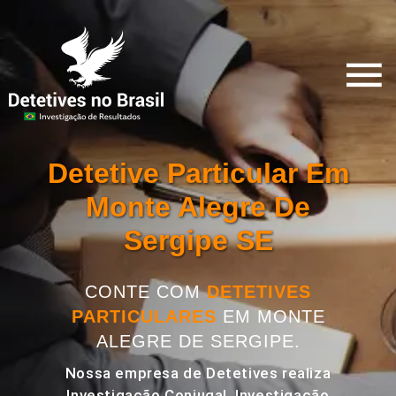
Detetive Particular Em
Monte Alegre De
Sergipe SE
CONTE COM
DETETIVES
PARTICULARES
EM MONTE
ALEGRE DE SERGIPE.
Nossa empresa de Detetives realiza
Investigação Conjugal, Investigação