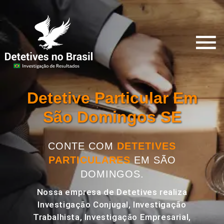
Detetive Particular Em
São Domingos SE
CONTE COM
DETETIVES
PARTICULARES
EM SÃO
DOMINGOS.
Nossa empresa de Detetives realiza
Investigação Conjugal, Investigação
Trabalhista, Investigação Empresarial,