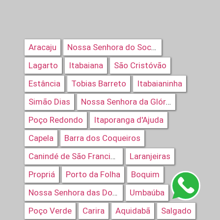
Aracaju
Nossa Senhora do Socorro
Lagarto
Itabaiana
São Cristóvão
Estância
Tobias Barreto
Itabaianinha
Simão Dias
Nossa Senhora da Glória
Poço Redondo
Itaporanga d'Ajuda
Capela
Barra dos Coqueiros
Laranjeiras
Canindé de São Francisco
Propriá
Porto da Folha
Boquim
Umbaúba
Nossa Senhora das Dores
Poço Verde
Carira
Aquidabã
Salgado