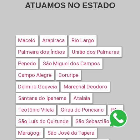
ATUAMOS NO ESTADO
Maceió
Arapiraca
Rio Largo
Palmeira dos Índios
União dos Palmares
Penedo
São Miguel dos Campos
Campo Alegre
Coruripe
Delmiro Gouveia
Marechal Deodoro
Santana do Ipanema
Atalaia
Teotônio Vilela
Girau do Ponciano
Pilar
São Luís do Quitunde
São Sebastião
Maragogi
São José da Tapera