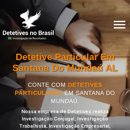
Detetive Particular Em
Santana Do Mundaú AL
CONTE COM
DETETIVES
PARTICULARES
EM SANTANA DO
MUNDAÚ.
Nossa empresa de Detetives realiza
Investigação Conjugal, Investigação
Trabalhista, Investigação Empresarial,