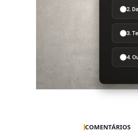
2. D
3. T
4. O
COMENTÁRIOS