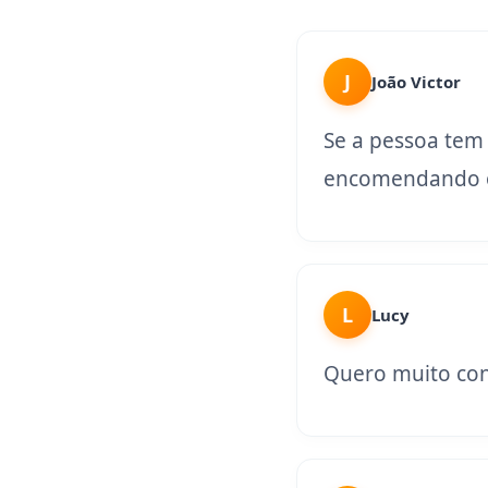
J
João Victor
Se a pessoa tem
encomendando o
L
Lucy
Quero muito con