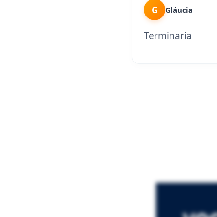
G
Gláucia
Terminaria