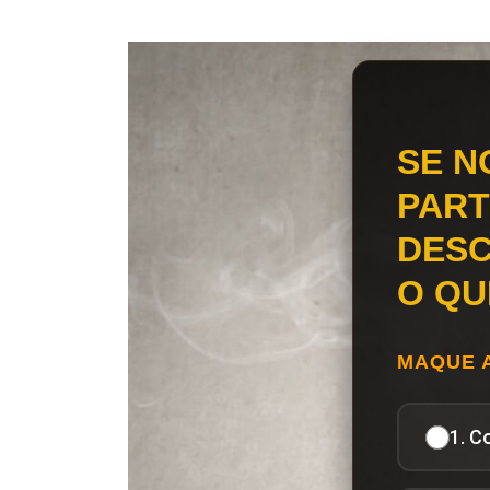
SE N
PART
DESC
O QU
MAQUE 
1. C