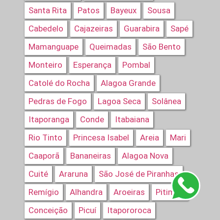
Santa Rita
Patos
Bayeux
Sousa
Cabedelo
Cajazeiras
Guarabira
Sapé
Mamanguape
Queimadas
São Bento
Monteiro
Esperança
Pombal
Catolé do Rocha
Alagoa Grande
Pedras de Fogo
Lagoa Seca
Solânea
Itaporanga
Conde
Itabaiana
Rio Tinto
Princesa Isabel
Areia
Mari
Caaporã
Bananeiras
Alagoa Nova
Cuité
Araruna
São José de Piranhas
Remígio
Alhandra
Aroeiras
Pitimbu
Conceição
Picuí
Itapororoca