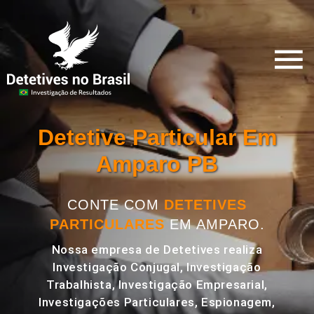
Detetive Particular Em
Amparo PB
CONTE COM
DETETIVES
PARTICULARES
EM AMPARO.
Nossa empresa de Detetives realiza
Investigação Conjugal, Investigação
Trabalhista, Investigação Empresarial,
Investigações Particulares, Espionagem,