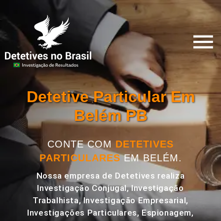
Detetive Particular Em
Belém PB
CONTE COM
DETETIVES
PARTICULARES
EM BELÉM.
Nossa empresa de Detetives realiza
Investigação Conjugal, Investigação
Trabalhista, Investigação Empresarial,
Investigações Particulares, Espionagem,