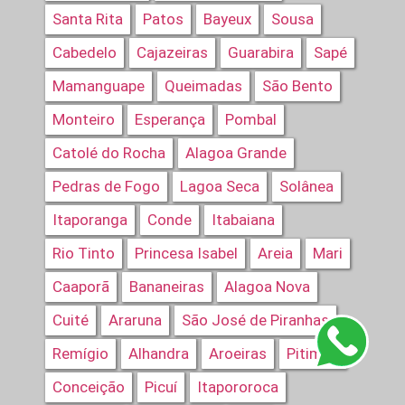
Santa Rita
Patos
Bayeux
Sousa
Cabedelo
Cajazeiras
Guarabira
Sapé
Mamanguape
Queimadas
São Bento
Monteiro
Esperança
Pombal
Catolé do Rocha
Alagoa Grande
Pedras de Fogo
Lagoa Seca
Solânea
Itaporanga
Conde
Itabaiana
Rio Tinto
Princesa Isabel
Areia
Mari
Caaporã
Bananeiras
Alagoa Nova
Cuité
Araruna
São José de Piranhas
Remígio
Alhandra
Aroeiras
Pitimbu
Conceição
Picuí
Itapororoca