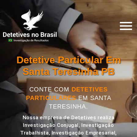
Detetive Particular Em
Santa Teresinha PB
CONTE COM
DETETIVES
PARTICULARES
EM SANTA
TERESINHA.
Nossa empresa de Detetives realiza
Investigação Conjugal, Investigação
Trabalhista, Investigação Empresarial,