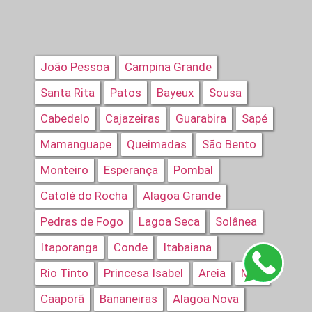
João Pessoa
Campina Grande
Santa Rita
Patos
Bayeux
Sousa
Cabedelo
Cajazeiras
Guarabira
Sapé
Mamanguape
Queimadas
São Bento
Monteiro
Esperança
Pombal
Catolé do Rocha
Alagoa Grande
Pedras de Fogo
Lagoa Seca
Solânea
Itaporanga
Conde
Itabaiana
Rio Tinto
Princesa Isabel
Areia
Mari
Caaporã
Bananeiras
Alagoa Nova