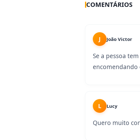
COMENTÁRIOS
J
João Victor
Se a pessoa tem
encomendando o
L
Lucy
Quero muito con