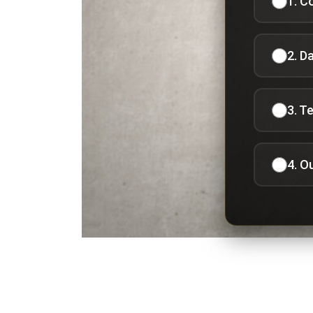
1. C
2. D
3. T
4. O