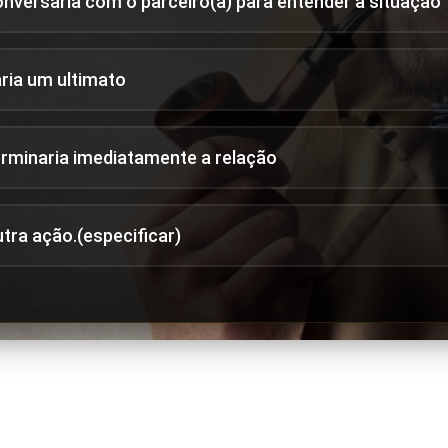
onversaria com o parceiro(a) para entender a situação
aria um ultimato
erminaria imediatamente a relação
utra ação.(especificar)