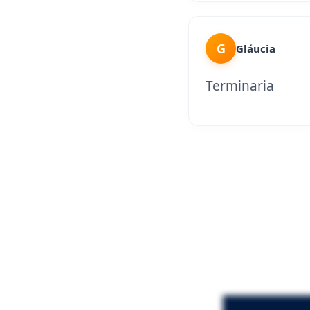
G
Gláucia
Terminaria