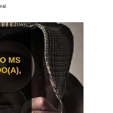
ral.
ÃO MS
O(A),