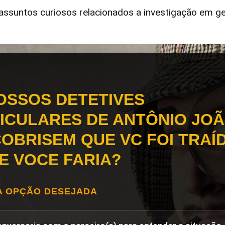
ssuntos curiosos relacionados a investigação em ge
OSSOS DETETIVES
ICULARES DE ANTÔNIO JO
OBRISEM QUE VC FOI TRAÍD
E VOCE FARIA?
A OPÇÃO DESEJADA