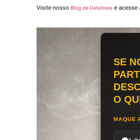
Visite nosso
e acesse a
Blog de Detetives
SE N
PART
DESC
O QU
MAQUE 