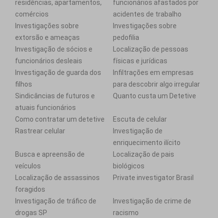
residências, apartamentos,
funcionários afastados por
comércios
acidentes de trabalho
Investigações sobre
Investigações sobre
extorsão e ameaças
pedofilia
Investigação de sócios e
Localização de pessoas
funcionários desleais
físicas e jurídicas
Investigação de guarda dos
Infiltrações em empresas
filhos
para descobrir algo irregular
Sindicâncias de futuros e
Quanto custa um Detetive
atuais funcionários
Como contratar um detetive
Escuta de celular
Rastrear celular
Investigação de
enriquecimento ilícito
Busca e apreensão de
Localização de pais
veículos
biológicos
Localização de assassinos
Private investigator Brasil
foragidos
Investigação de tráfico de
Investigação de crime de
drogas SP
racismo