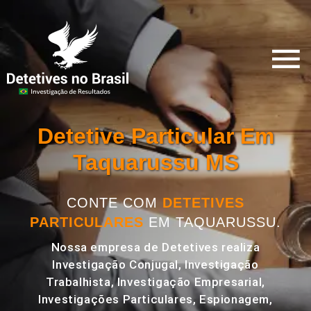
Detetive Particular Em
Taquarussu MS
CONTE COM
DETETIVES
PARTICULARES
EM TAQUARUSSU.
Nossa empresa de Detetives realiza
Investigação Conjugal, Investigação
Trabalhista, Investigação Empresarial,
Investigações Particulares, Espionagem,