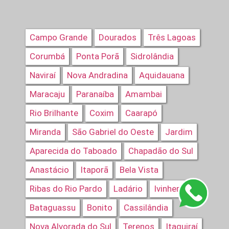
Campo Grande
Dourados
Três Lagoas
Corumbá
Ponta Porã
Sidrolândia
Naviraí
Nova Andradina
Aquidauana
Maracaju
Paranaíba
Amambai
Rio Brilhante
Coxim
Caarapó
Miranda
São Gabriel do Oeste
Jardim
Aparecida do Taboado
Chapadão do Sul
Anastácio
Itaporã
Bela Vista
Ribas do Rio Pardo
Ladário
Ivinhema
Bataguassu
Bonito
Cassilândia
Nova Alvorada do Sul
Terenos
Itaquiraí