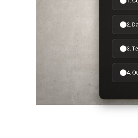
1. C
2. D
3. T
4. O