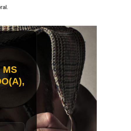
ral.
 MS
O(A),