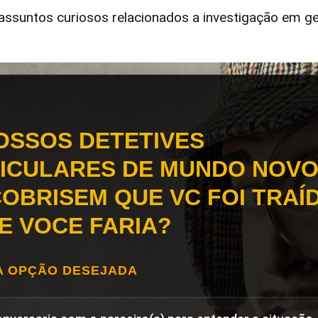
ssuntos curiosos relacionados a investigação em ge
OSSOS DETETIVES
ICULARES DE MUNDO NOVO
OBRISEM QUE VC FOI TRAÍD
E VOCE FARIA?
A OPÇÃO DESEJADA