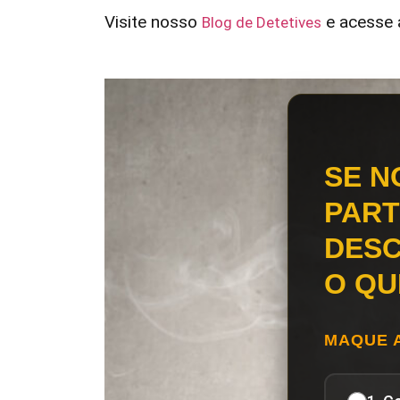
Visite nosso
e acesse a
Blog de Detetives
SE N
PART
DESC
O QU
MAQUE 