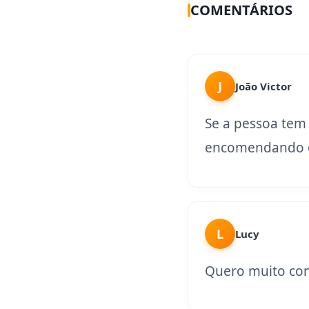
COMENTÁRIOS
J
João Victor
Se a pessoa tem
encomendando o
L
Lucy
Quero muito con