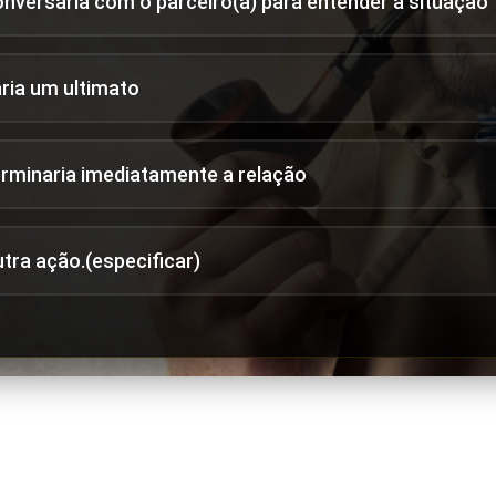
onversaria com o parceiro(a) para entender a situação
aria um ultimato
erminaria imediatamente a relação
utra ação.(especificar)