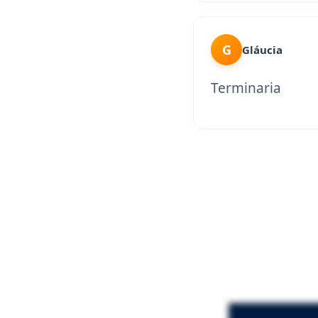
G
Gláucia
Terminaria