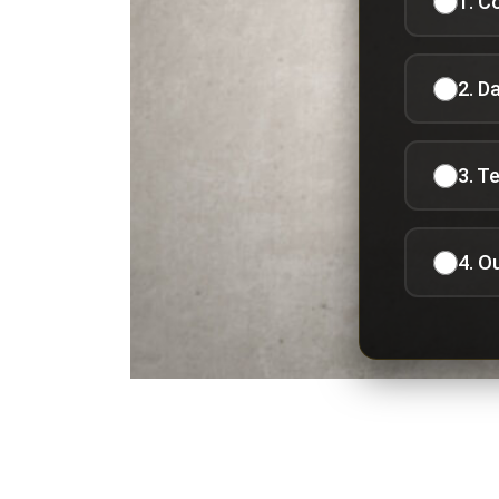
1. C
2. D
3. T
4. O