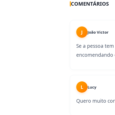
COMENTÁRIOS
J
João Victor
Se a pessoa tem
encomendando o
L
Lucy
Quero muito con