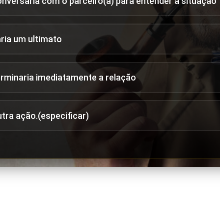
onversaria com o parceiro(a) para entender a situação
aria um ultimato
erminaria imediatamente a relação
utra ação.(especificar)