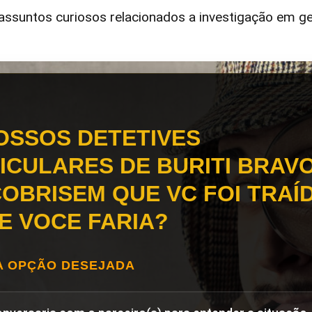
ssuntos curiosos relacionados a investigação em ge
OSSOS DETETIVES
ICULARES DE BURITI BRAV
OBRISEM QUE VC FOI TRAÍD
E VOCE FARIA?
A OPÇÃO DESEJADA