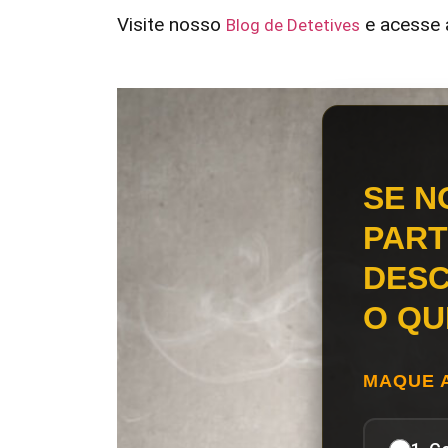
Visite nosso
e acesse a
Blog de Detetives
SE N
PART
DESC
O QU
MAQUE 