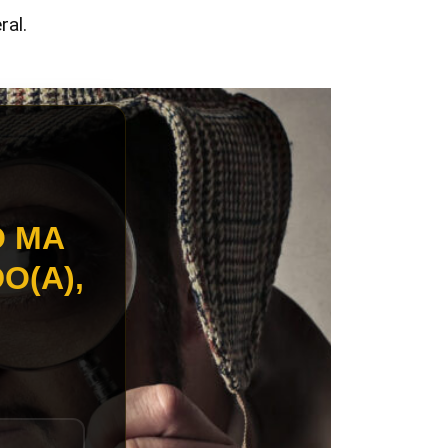
ral.
O MA
O(A),