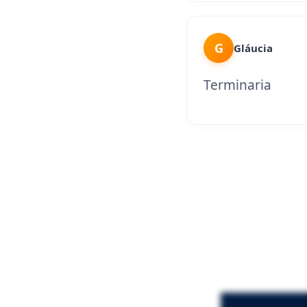
G
Gláucia
Terminaria