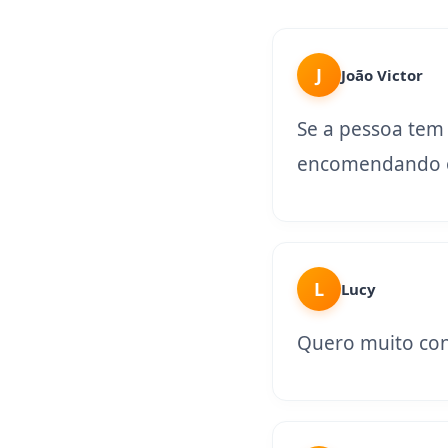
J
João Victor
Se a pessoa tem
encomendando o
L
Lucy
Quero muito con