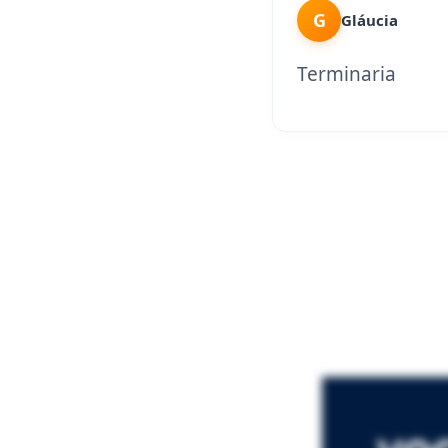
G
Gláucia
Terminaria