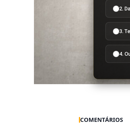
2. D
3. T
4. O
COMENTÁRIOS