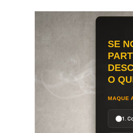
SE N
PART
DESC
O QU
MAQUE 
1. C