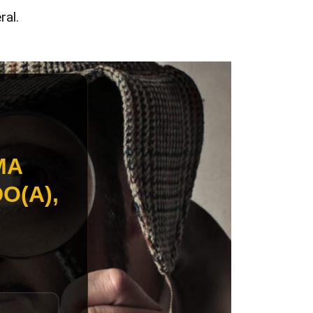
ral.
MA
O(A),