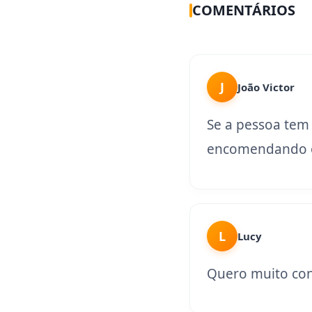
COMENTÁRIOS
J
João Victor
Se a pessoa tem
encomendando o
L
Lucy
Quero muito con