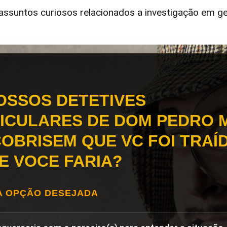
ssuntos curiosos relacionados a investigação em ge
OSSOS DETETIVES
ICULARES DE DOM PEDRO 
OBRISEM QUE VC FOI TRAÍD
E VOCE FARIA?
A OPÇÃO DESEJADA