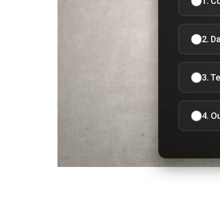
1. C
2. D
3. T
4. O