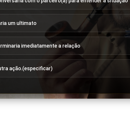
onversaria com o parceiro(a) para entender a situação
aria um ultimato
erminaria imediatamente a relação
utra ação.(especificar)