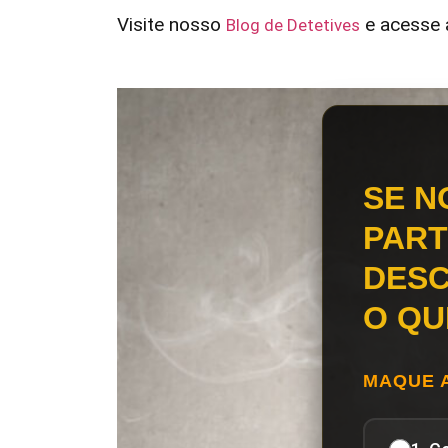
Visite nosso
e acesse a
Blog de Detetives
SE N
PART
DESC
O QU
MAQUE 