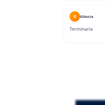
G
Gláucia
Terminaria