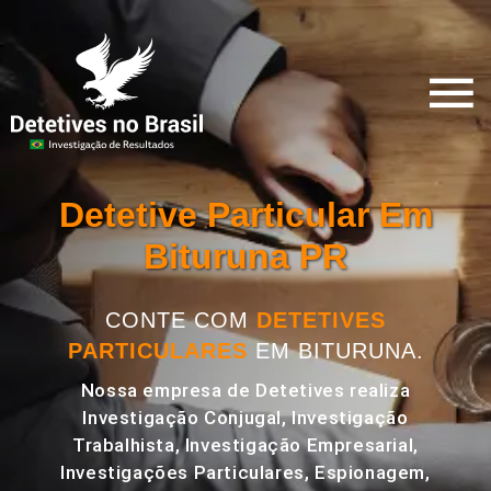
Detetive Particular Em
Bituruna PR
CONTE COM
DETETIVES
PARTICULARES
EM BITURUNA.
Nossa empresa de Detetives realiza
Investigação Conjugal, Investigação
Trabalhista, Investigação Empresarial,
Investigações Particulares, Espionagem,