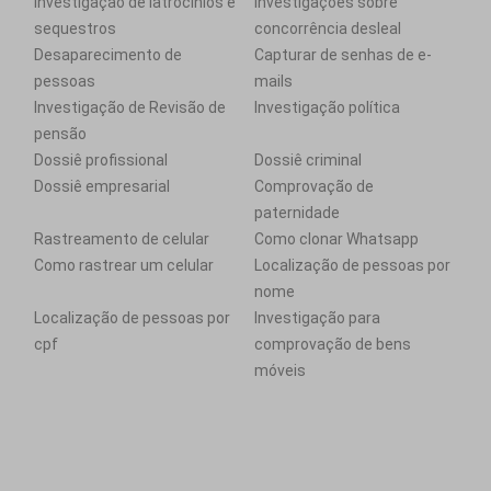
Investigação de latrocínios e
Investigações sobre
sequestros
concorrência desleal
Desaparecimento de
Capturar de senhas de e-
pessoas
mails
Investigação de Revisão de
Investigação política
pensão
Dossiê profissional
Dossiê criminal
Dossiê empresarial
Comprovação de
paternidade
Rastreamento de celular
Como clonar Whatsapp
Como rastrear um celular
Localização de pessoas por
nome
Localização de pessoas por
Investigação para
cpf
comprovação de bens
móveis