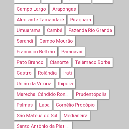
Campo Largo
Arapongas
Almirante Tamandaré
Piraquara
Umuarama
Cambé
Fazenda Rio Grande
Sarandi
Campo Mourão
Francisco Beltrão
Paranavaí
Pato Branco
Cianorte
Telêmaco Borba
Castro
Rolândia
Irati
União da Vitória
Ibiporã
Prudentópolis
Marechal Cândido Rondon
Palmas
Lapa
Cornélio Procópio
São Mateus do Sul
Medianeira
Santo Antônio da Platina