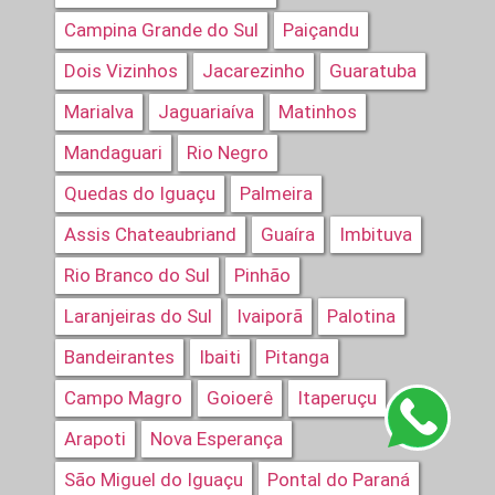
Campina Grande do Sul
Paiçandu
Dois Vizinhos
Jacarezinho
Guaratuba
Marialva
Jaguariaíva
Matinhos
Mandaguari
Rio Negro
Quedas do Iguaçu
Palmeira
Assis Chateaubriand
Guaíra
Imbituva
Rio Branco do Sul
Pinhão
Laranjeiras do Sul
Ivaiporã
Palotina
Bandeirantes
Ibaiti
Pitanga
Campo Magro
Goioerê
Itaperuçu
Arapoti
Nova Esperança
São Miguel do Iguaçu
Pontal do Paraná