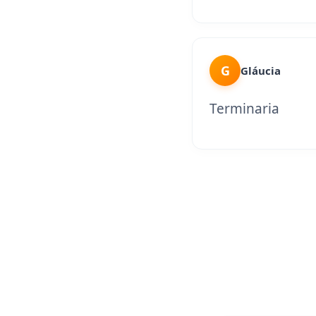
G
Gláucia
Terminaria