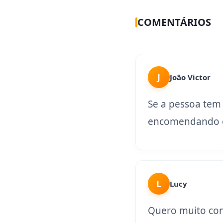
COMENTÁRIOS
J
João Victor
Se a pessoa tem
encomendando o
L
Lucy
Quero muito con