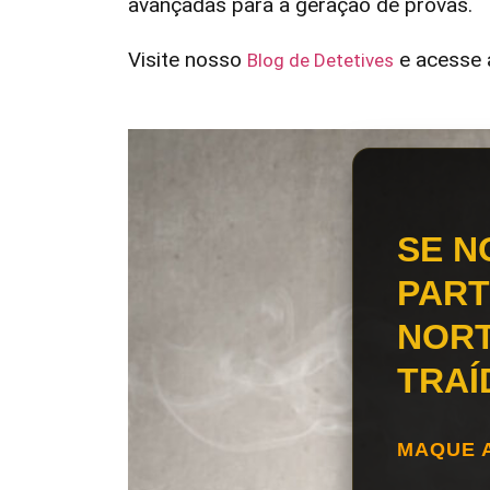
avançadas para a geração de provas.
Visite nosso
e acesse a
Blog de Detetives
SE N
PART
NORT
TRAÍ
MAQUE 