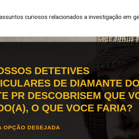
ssuntos curiosos relacionados a investigação em ge
OSSOS DETETIVES
ICULARES DE DIAMANTE D
E PR DESCOBRISEM QUE VC
DO(A), O QUE VOCE FARIA?
A OPÇÃO DESEJADA