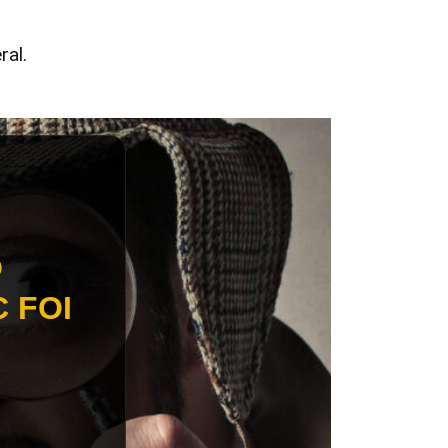
ral.
O
 FOI