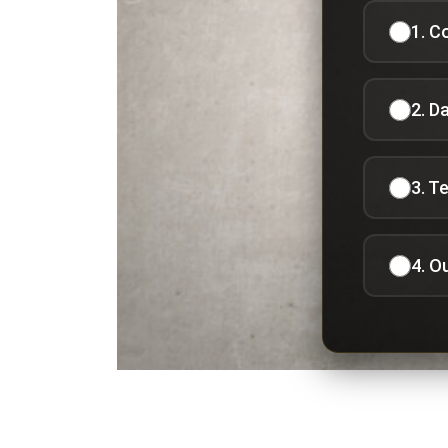
1. C
2. D
3. T
4. O