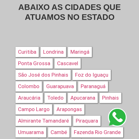
ABAIXO AS CIDADES QUE
ATUAMOS NO ESTADO
Curitiba
Londrina
Maringá
Ponta Grossa
Cascavel
São José dos Pinhais
Foz do Iguaçu
Colombo
Guarapuava
Paranaguá
Araucária
Toledo
Apucarana
Pinhais
Campo Largo
Arapongas
Almirante Tamandaré
Piraquara
Umuarama
Cambé
Fazenda Rio Grande