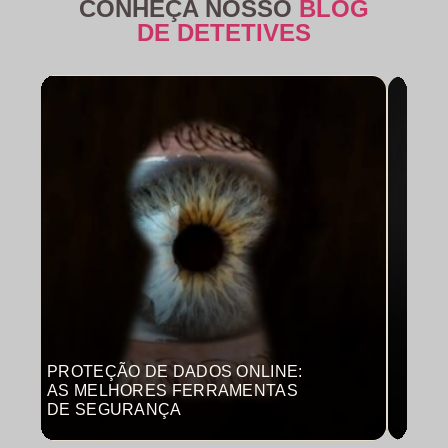
CONHEÇA NOSSO
BLOG
DE DETETIVES
PROTEÇÃO DE DADOS ONLINE:
MON
AS MELHORES FERRAMENTAS
COM
DE SEGURANÇA
PRO