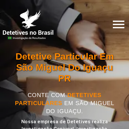
Detetive Particular Em
São Miguel Do Iguaçu
PR
CONTE COM
DETETIVES
PARTICULARES
EM SÃO MIGUEL
DO IGUAÇU.
Nossa empresa de Detetives realiza
Investigação Conjugal, Investigação