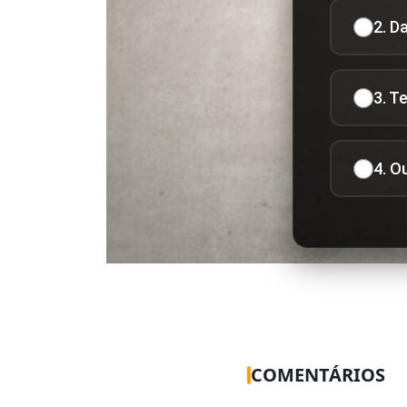
2. D
3. T
4. O
COMENTÁRIOS