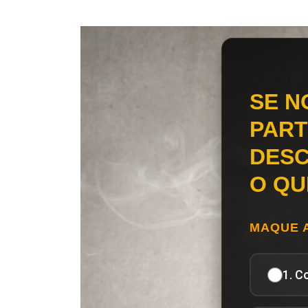
SE N
PART
DESC
O QU
MAQUE 
1. C