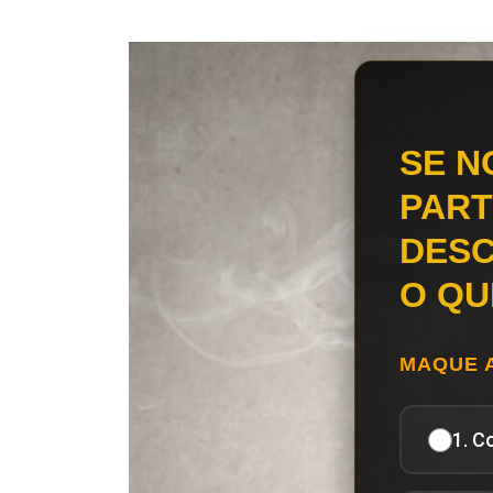
SE N
PART
DESC
O QU
MAQUE 
1. C