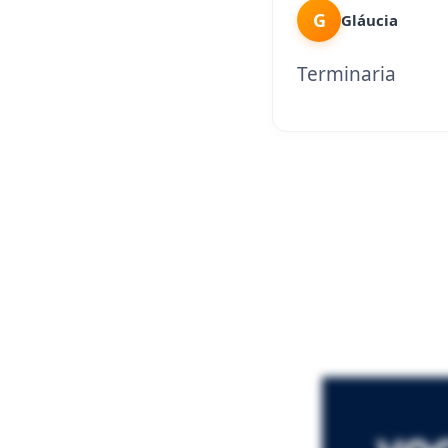
G
Gláucia
Terminaria