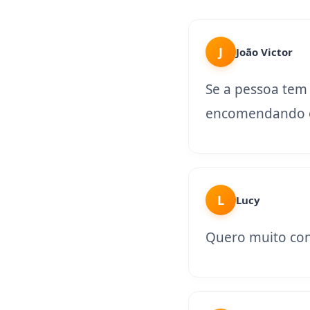
J
João Victor
Se a pessoa tem
encomendando o
L
Lucy
Quero muito con