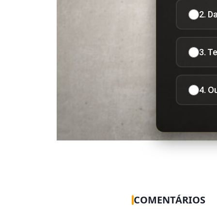
2. D
3. T
4. O
COMENTÁRIOS