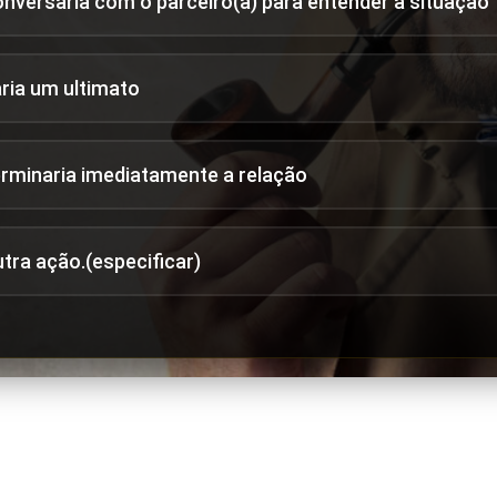
onversaria com o parceiro(a) para entender a situação
aria um ultimato
erminaria imediatamente a relação
utra ação.(especificar)