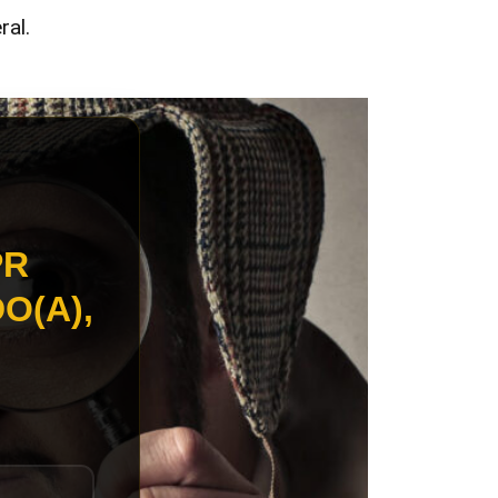
ral.
PR
O(A),