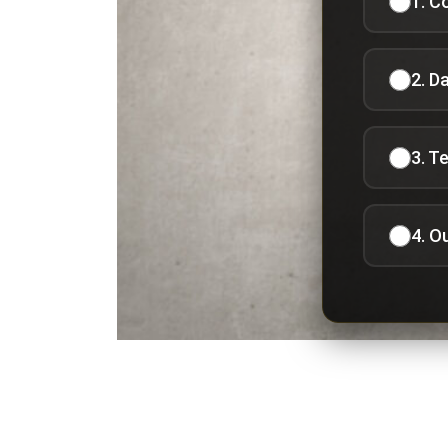
1. C
2. D
3. T
4. O