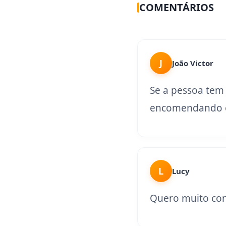
COMENTÁRIOS
J
João Victor
Se a pessoa tem
encomendando o
L
Lucy
Quero muito con