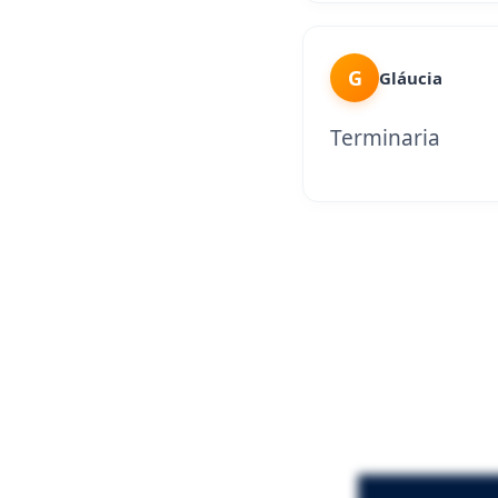
G
Gláucia
Terminaria