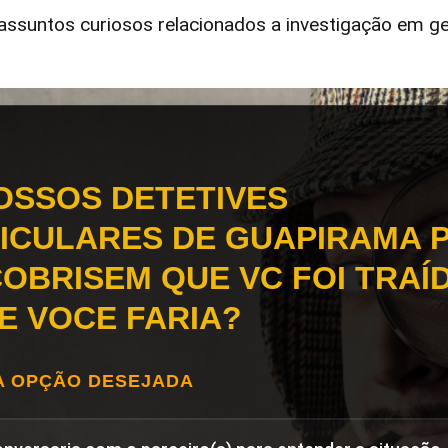
ssuntos curiosos relacionados a investigação em ge
OSSOS DETETIVES
ICULARES DE GUAPIRAMA 
OBRISEM QUE VC FOI TRAÍD
E VOCE FARIA?
A OPÇÃO DESEJADA