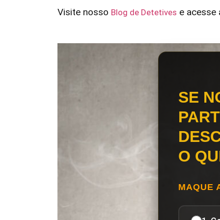
Visite nosso
e acesse a
Blog de Detetives
SE N
PART
DESC
O QU
MAQUE 