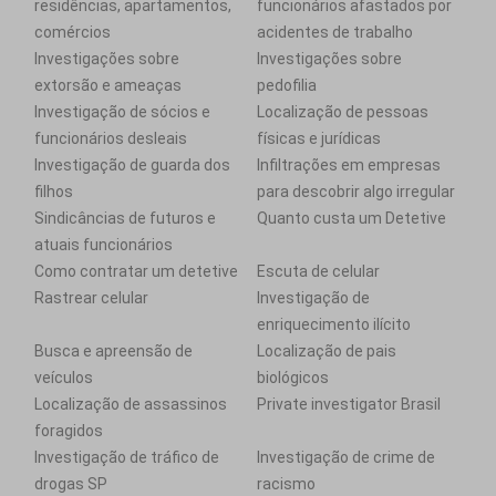
residências, apartamentos,
funcionários afastados por
comércios
acidentes de trabalho
Investigações sobre
Investigações sobre
extorsão e ameaças
pedofilia
Investigação de sócios e
Localização de pessoas
funcionários desleais
físicas e jurídicas
Investigação de guarda dos
Infiltrações em empresas
filhos
para descobrir algo irregular
Sindicâncias de futuros e
Quanto custa um Detetive
atuais funcionários
Como contratar um detetive
Escuta de celular
Rastrear celular
Investigação de
enriquecimento ilícito
Busca e apreensão de
Localização de pais
veículos
biológicos
Localização de assassinos
Private investigator Brasil
foragidos
Investigação de tráfico de
Investigação de crime de
drogas SP
racismo