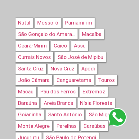
Natal
Mossoró
Parnamirim
Macaíba
São Gonçalo do Amarante
Ceará-Mirim
Caicó
Assu
Currais Novos
São José de Mipibu
Santa Cruz
Nova Cruz
Apodi
João Câmara
Canguaretama
Touros
Macau
Pau dos Ferros
Extremoz
Baraúna
Areia Branca
Nísia Floresta
Goianinha
Santo Antônio
São Miguel
Monte Alegre
Parelhas
Caraúbas
Jucurutu
São Paulo do Potengi