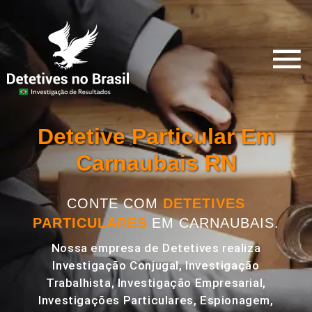
Detetive Particular Em
Carnaubais RN
CONTE COM
DETETIVES
PARTICULARES
EM CARNAUBAIS.
Nossa empresa de Detetives realiza
Investigação Conjugal, Investigação
Trabalhista, Investigação Empresarial,
Investigações Particulares, Espionagem,