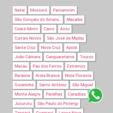
Natal
Mossoró
Parnamirim
Macaíba
São Gonçalo do Amarante
Ceará-Mirim
Caicó
Assu
Currais Novos
São José de Mipibu
Santa Cruz
Nova Cruz
Apodi
João Câmara
Canguaretama
Touros
Macau
Pau dos Ferros
Extremoz
Baraúna
Areia Branca
Nísia Floresta
Goianinha
Santo Antônio
São Miguel
Monte Alegre
Parelhas
Caraúbas
Jucurutu
São Paulo do Potengi
Tangará
Guamaré
Lagoa Nova