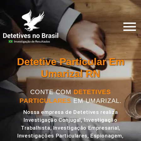
Detetive Particular Em
Umarizal RN
CONTE COM
DETETIVES
PARTICULARES
EM UMARIZAL.
Nossa empresa de Detetives realiza
Investigação Conjugal, Investigação
Trabalhista, Investigação Empresarial,
Investigações Particulares, Espionagem,