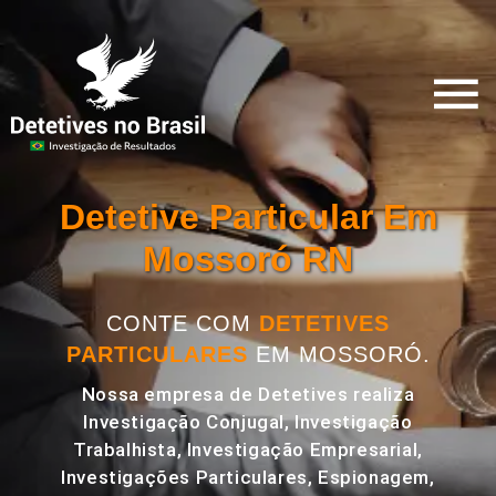
Detetive Particular Em
Mossoró RN
CONTE COM
DETETIVES
PARTICULARES
EM MOSSORÓ.
Nossa empresa de Detetives realiza
Investigação Conjugal, Investigação
Trabalhista, Investigação Empresarial,
Investigações Particulares, Espionagem,