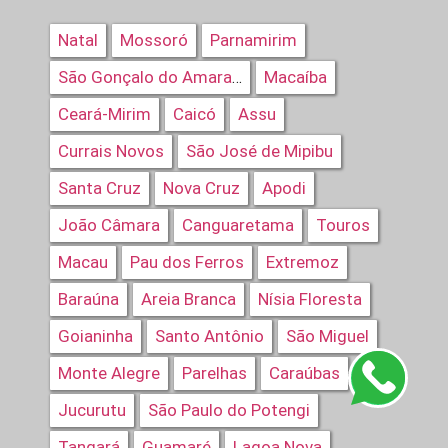
Natal
Mossoró
Parnamirim
Macaíba
São Gonçalo do Amarante
Ceará-Mirim
Caicó
Assu
Currais Novos
São José de Mipibu
Santa Cruz
Nova Cruz
Apodi
João Câmara
Canguaretama
Touros
Macau
Pau dos Ferros
Extremoz
Baraúna
Areia Branca
Nísia Floresta
Goianinha
Santo Antônio
São Miguel
Monte Alegre
Parelhas
Caraúbas
Jucurutu
São Paulo do Potengi
Tangará
Guamaré
Lagoa Nova