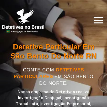
Detetive Particular Em
São Bento Do Norte RN
CONTE COM
DETETIVES
PARTICULARES
EM SÃO BENTO
DO NORTE.
Nossa empresa de Detetives realiza
Investigação Conjugal, Investigação
Trabalhista, Investigação Empresarial,