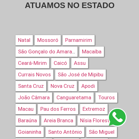
ATUAMOS NO ESTADO
Natal
Mossoró
Parnamirim
Macaíba
São Gonçalo do Amarante
Ceará-Mirim
Caicó
Assu
Currais Novos
São José de Mipibu
Santa Cruz
Nova Cruz
Apodi
João Câmara
Canguaretama
Touros
Macau
Pau dos Ferros
Extremoz
Baraúna
Areia Branca
Nísia Floresta
Goianinha
Santo Antônio
São Miguel