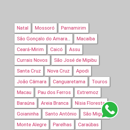
Natal
Mossoró
Parnamirim
Macaíba
São Gonçalo do Amarante
Ceará-Mirim
Caicó
Assu
Currais Novos
São José de Mipibu
Santa Cruz
Nova Cruz
Apodi
João Câmara
Canguaretama
Touros
Macau
Pau dos Ferros
Extremoz
Baraúna
Areia Branca
Nísia Floresta
Goianinha
Santo Antônio
São Miguel
Monte Alegre
Parelhas
Caraúbas