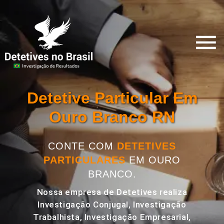
Detetive Particular Em
Ouro Branco RN
CONTE COM
DETETIVES
PARTICULARES
EM OURO
BRANCO.
Nossa empresa de Detetives realiza
Investigação Conjugal, Investigação
Trabalhista, Investigação Empresarial,