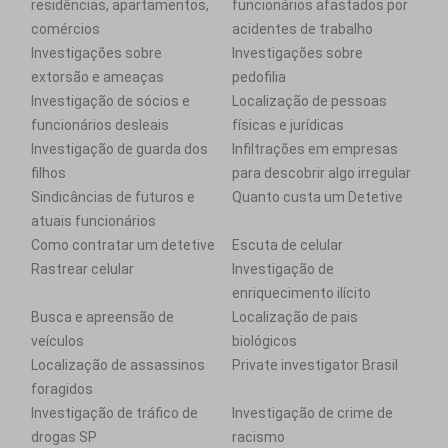
residências, apartamentos,
funcionários afastados por
comércios
acidentes de trabalho
Investigações sobre
Investigações sobre
extorsão e ameaças
pedofilia
Investigação de sócios e
Localização de pessoas
funcionários desleais
físicas e jurídicas
Investigação de guarda dos
Infiltrações em empresas
filhos
para descobrir algo irregular
Sindicâncias de futuros e
Quanto custa um Detetive
atuais funcionários
Como contratar um detetive
Escuta de celular
Rastrear celular
Investigação de
enriquecimento ilícito
Busca e apreensão de
Localização de pais
veículos
biológicos
Localização de assassinos
Private investigator Brasil
foragidos
Investigação de tráfico de
Investigação de crime de
drogas SP
racismo