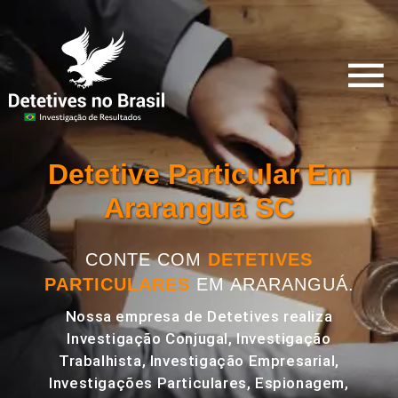
Detetive Particular Em
Araranguá SC
CONTE COM
DETETIVES
PARTICULARES
EM ARARANGUÁ.
Nossa empresa de Detetives realiza
Investigação Conjugal, Investigação
Trabalhista, Investigação Empresarial,
Investigações Particulares, Espionagem,