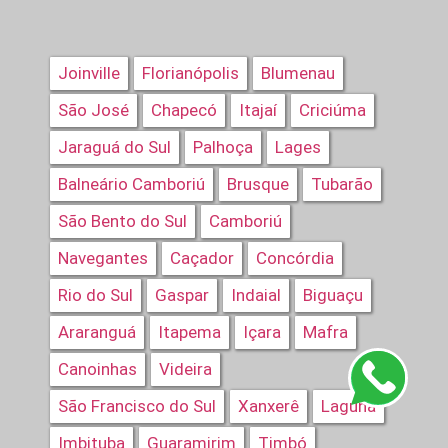
Joinville
Florianópolis
Blumenau
São José
Chapecó
Itajaí
Criciúma
Jaraguá do Sul
Palhoça
Lages
Balneário Camboriú
Brusque
Tubarão
São Bento do Sul
Camboriú
Navegantes
Caçador
Concórdia
Rio do Sul
Gaspar
Indaial
Biguaçu
Araranguá
Itapema
Içara
Mafra
Canoinhas
Videira
São Francisco do Sul
Xanxerê
Laguna
Imbituba
Guaramirim
Timbó