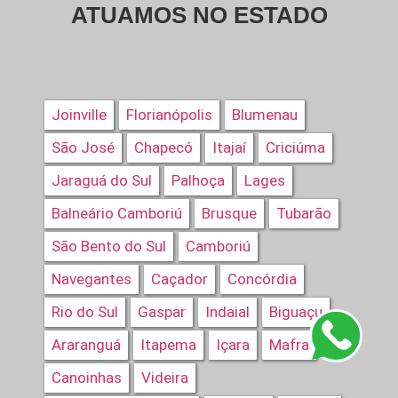
ATUAMOS NO ESTADO
Joinville
Florianópolis
Blumenau
São José
Chapecó
Itajaí
Criciúma
Jaraguá do Sul
Palhoça
Lages
Balneário Camboriú
Brusque
Tubarão
São Bento do Sul
Camboriú
Navegantes
Caçador
Concórdia
Rio do Sul
Gaspar
Indaial
Biguaçu
Araranguá
Itapema
Içara
Mafra
Canoinhas
Videira