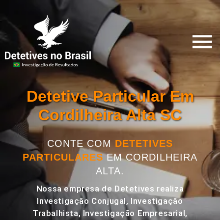
Detetive Particular Em
Cordilheira Alta SC
CONTE COM
DETETIVES
PARTICULARES
EM CORDILHEIRA
ALTA.
Nossa empresa de Detetives realiza
Investigação Conjugal, Investigação
Trabalhista, Investigação Empresarial,