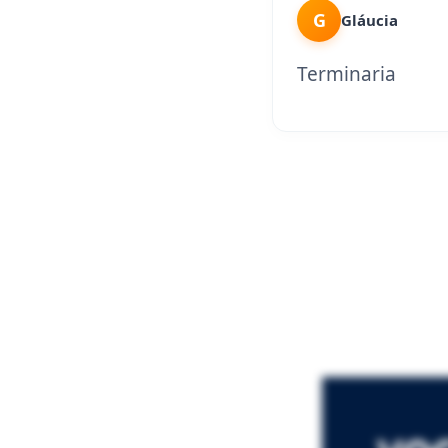
G
Gláucia
Terminaria