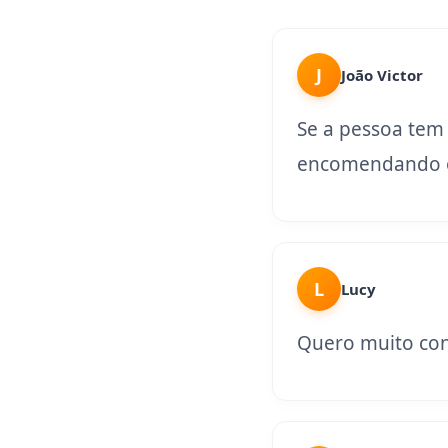
J
João Victor
Se a pessoa tem
encomendando o
L
Lucy
Quero muito con