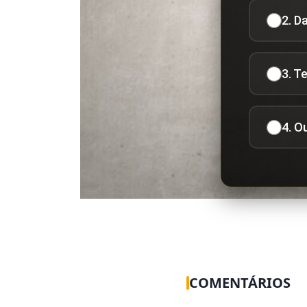
2. D
3. T
4. O
COMENTÁRIOS