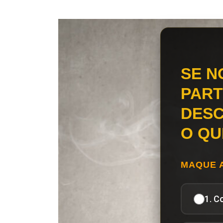
SE N
PART
DESC
O QU
MAQUE 
1. C