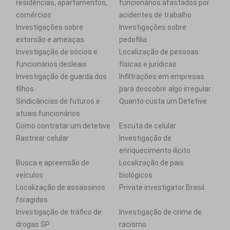
residências, apartamentos,
funcionários afastados por
comércios
acidentes de trabalho
Investigações sobre
Investigações sobre
extorsão e ameaças
pedofilia
Investigação de sócios e
Localização de pessoas
funcionários desleais
físicas e jurídicas
Investigação de guarda dos
Infiltrações em empresas
filhos
para descobrir algo irregular
Sindicâncias de futuros e
Quanto custa um Detetive
atuais funcionários
Como contratar um detetive
Escuta de celular
Rastrear celular
Investigação de
enriquecimento ilícito
Busca e apreensão de
Localização de pais
veículos
biológicos
Localização de assassinos
Private investigator Brasil
foragidos
Investigação de tráfico de
Investigação de crime de
drogas SP
racismo