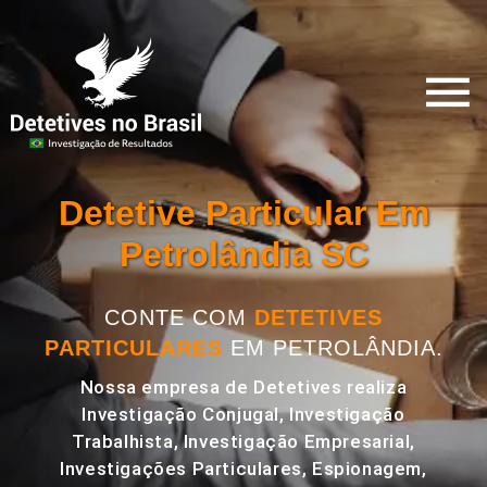
Detetive Particular Em
Petrolândia SC
CONTE COM
DETETIVES
PARTICULARES
EM PETROLÂNDIA.
Nossa empresa de Detetives realiza
Investigação Conjugal, Investigação
Trabalhista, Investigação Empresarial,
Investigações Particulares, Espionagem,