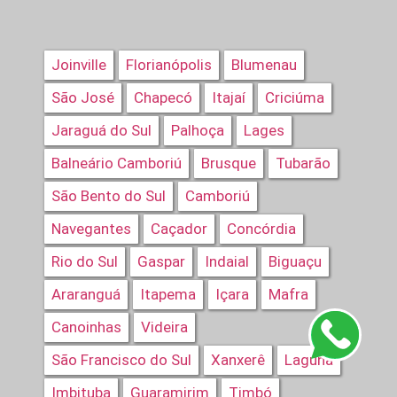
Joinville
Florianópolis
Blumenau
São José
Chapecó
Itajaí
Criciúma
Jaraguá do Sul
Palhoça
Lages
Balneário Camboriú
Brusque
Tubarão
São Bento do Sul
Camboriú
Navegantes
Caçador
Concórdia
Rio do Sul
Gaspar
Indaial
Biguaçu
Araranguá
Itapema
Içara
Mafra
Canoinhas
Videira
São Francisco do Sul
Xanxerê
Laguna
Imbituba
Guaramirim
Timbó