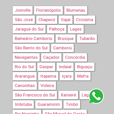
Joinville
Florianópolis
Blumenau
São José
Chapecó
Itajaí
Criciúma
Jaraguá do Sul
Palhoça
Lages
Balneário Camboriú
Brusque
Tubarão
São Bento do Sul
Camboriú
Navegantes
Caçador
Concórdia
Rio do Sul
Gaspar
Indaial
Biguaçu
Araranguá
Itapema
Içara
Mafra
Canoinhas
Videira
São Francisco do Sul
Xanxerê
Laguna
Imbituba
Guaramirim
Timbó
Rio Negrinho
São Miguel do Oeste