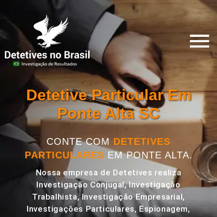
Detetive Particular Em
Ponte Alta SC
CONTE COM
DETETIVES
PARTICULARES
EM PONTE ALTA.
Nossa empresa de Detetives realiza
Investigação Conjugal, Investigação
Trabalhista, Investigação Empresarial,
Investigações Particulares, Espionagem,