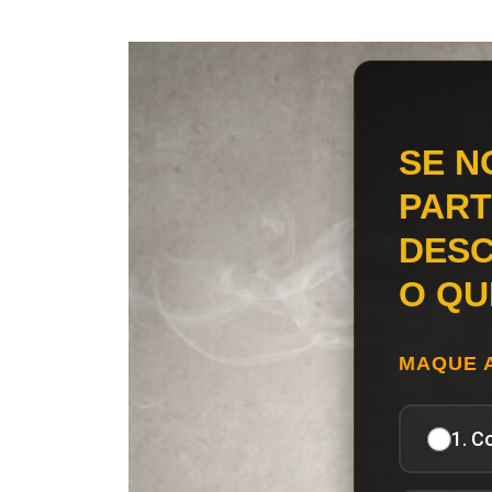
SE N
PART
DESC
O QU
MAQUE 
1. C