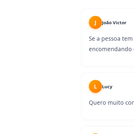
J
João Victor
Se a pessoa tem
encomendando o
L
Lucy
Quero muito con