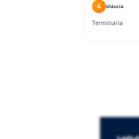
G
Gláucia
Terminaria