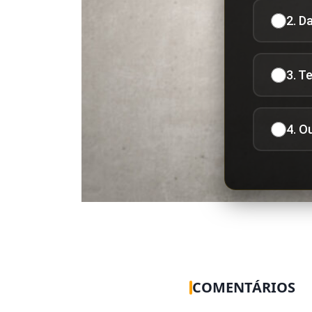
2. D
3. T
4. O
COMENTÁRIOS