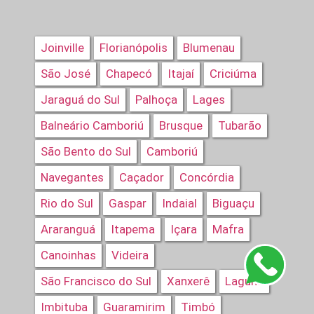
Joinville
Florianópolis
Blumenau
São José
Chapecó
Itajaí
Criciúma
Jaraguá do Sul
Palhoça
Lages
Balneário Camboriú
Brusque
Tubarão
São Bento do Sul
Camboriú
Navegantes
Caçador
Concórdia
Rio do Sul
Gaspar
Indaial
Biguaçu
Araranguá
Itapema
Içara
Mafra
Canoinhas
Videira
São Francisco do Sul
Xanxerê
Laguna
Imbituba
Guaramirim
Timbó