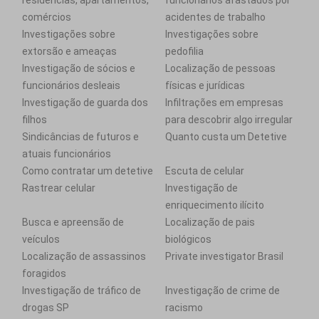
residências, apartamentos,
funcionários afastados por
comércios
acidentes de trabalho
Investigações sobre
Investigações sobre
extorsão e ameaças
pedofilia
Investigação de sócios e
Localização de pessoas
funcionários desleais
físicas e jurídicas
Investigação de guarda dos
Infiltrações em empresas
filhos
para descobrir algo irregular
Sindicâncias de futuros e
Quanto custa um Detetive
atuais funcionários
Como contratar um detetive
Escuta de celular
Rastrear celular
Investigação de
enriquecimento ilícito
Busca e apreensão de
Localização de pais
veículos
biológicos
Localização de assassinos
Private investigator Brasil
foragidos
Investigação de tráfico de
Investigação de crime de
drogas SP
racismo