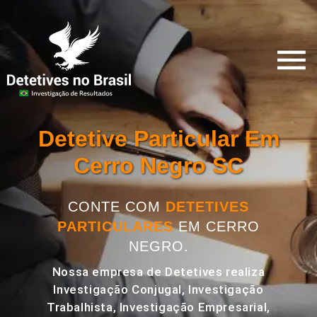
Detetive Particular Em
Cerro Negro SC
CONTE COM
DETETIVES
PARTICULARES
EM CERRO
NEGRO.
Nossa empresa de Detetives realiza
Investigação Conjugal, Investigação
Trabalhista, Investigação Empresarial,