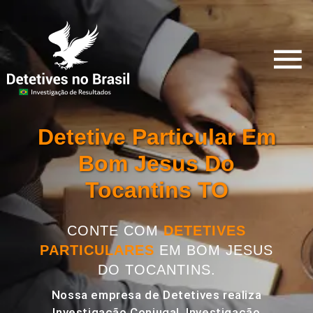
Detetive Particular Em
Bom Jesus Do
Tocantins TO
CONTE COM
DETETIVES
PARTICULARES
EM BOM JESUS
DO TOCANTINS.
Nossa empresa de Detetives realiza
Investigação Conjugal, Investigação