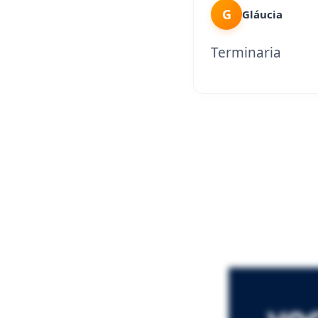
G
Gláucia
Terminaria