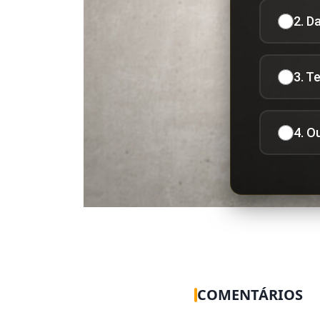
2. D
3. T
4. O
COMENTÁRIOS