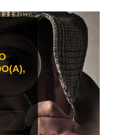
TO
O(A),