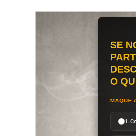
SE N
PART
DESC
O QU
MAQUE 
1. C