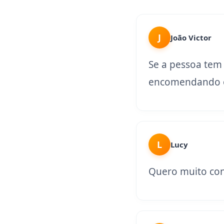
J
João Victor
Se a pessoa tem
encomendando o
L
Lucy
Quero muito con