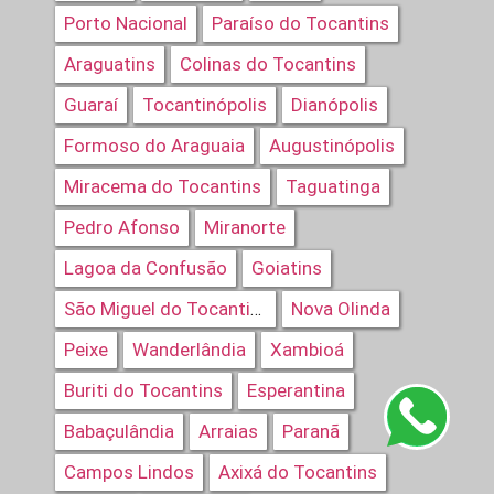
Porto Nacional
Paraíso do Tocantins
Araguatins
Colinas do Tocantins
Guaraí
Tocantinópolis
Dianópolis
Formoso do Araguaia
Augustinópolis
Miracema do Tocantins
Taguatinga
Pedro Afonso
Miranorte
Lagoa da Confusão
Goiatins
Nova Olinda
São Miguel do Tocantins
Peixe
Wanderlândia
Xambioá
Buriti do Tocantins
Esperantina
Babaçulândia
Arraias
Paranã
Campos Lindos
Axixá do Tocantins