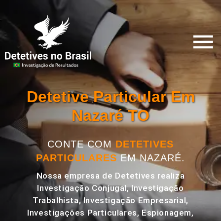
Detetive Particular Em
Nazaré TO
CONTE COM
DETETIVES
PARTICULARES
EM NAZARÉ.
Nossa empresa de Detetives realiza
Investigação Conjugal, Investigação
Trabalhista, Investigação Empresarial,
Investigações Particulares, Espionagem,