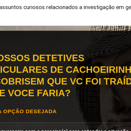
ssuntos curiosos relacionados a investigação em ge
OSSOS DETETIVES
ICULARES DE CACHOEIRINH
OBRISEM QUE VC FOI TRAÍD
E VOCE FARIA?
A OPÇÃO DESEJADA