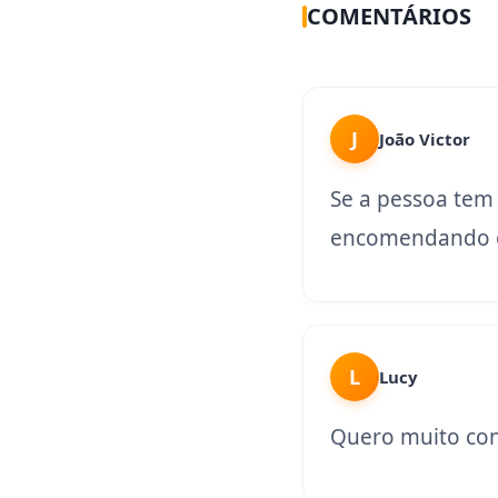
COMENTÁRIOS
J
João Victor
Se a pessoa tem
encomendando o
L
Lucy
Quero muito con