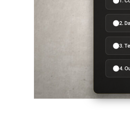
1. C
2. D
3. T
4. O