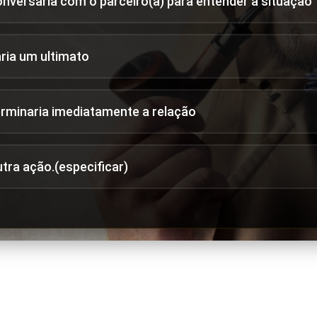
onversaria com o parceiro(a) para entender a situação
aria um ultimato
erminaria imediatamente a relação
utra ação.(especificar)