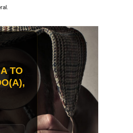
ral.
A TO
O(A),