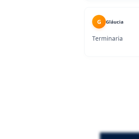
G
Gláucia
Terminaria