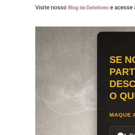
Visite nosso
e acesse a
Blog de Detetives
SE N
PART
DESC
O QU
MAQUE 