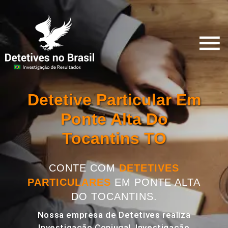
Detetive Particular Em
Ponte Alta Do
Tocantins TO
CONTE COM
DETETIVES
PARTICULARES
EM PONTE ALTA
DO TOCANTINS.
Nossa empresa de Detetives realiza
Investigação Conjugal, Investigação