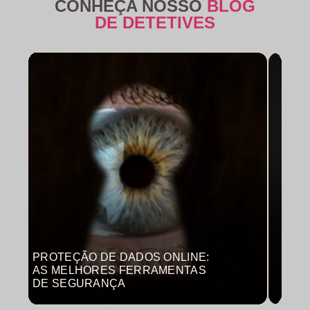
CONHEÇA NOSSO
BLOG
DE DETETIVES
PROTEÇÃO DE DADOS ONLINE:
MON
AS MELHORES FERRAMENTAS
COM
DE SEGURANÇA
PRO