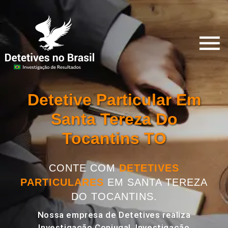
Detetive Particular Em
Santa Tereza Do
Tocantins TO
CONTE COM
DETETIVES
PARTICULARES
EM SANTA TEREZA
DO TOCANTINS.
Nossa empresa de Detetives realiza
Investigação Conjugal, Investigação