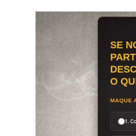
SE N
PART
DESC
O QU
MAQUE 
1. C