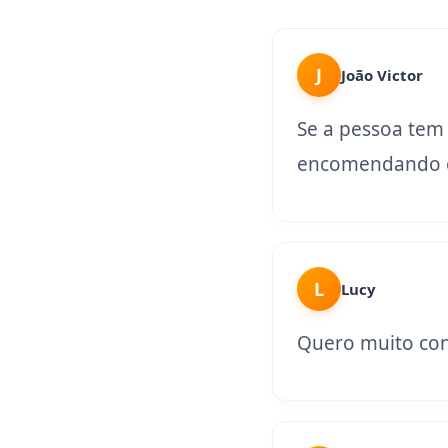
J
João Victor
Se a pessoa tem
encomendando o
L
Lucy
Quero muito con