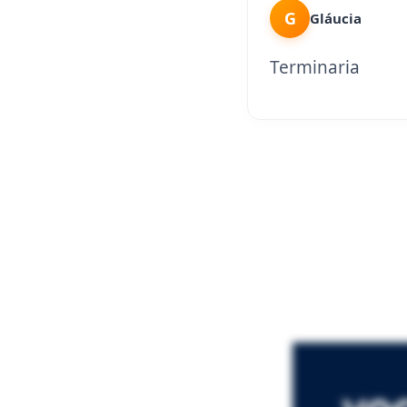
G
Gláucia
Terminaria