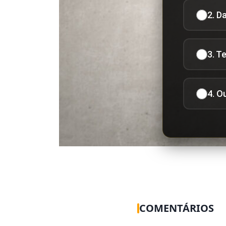
2. D
3. T
4. O
COMENTÁRIOS