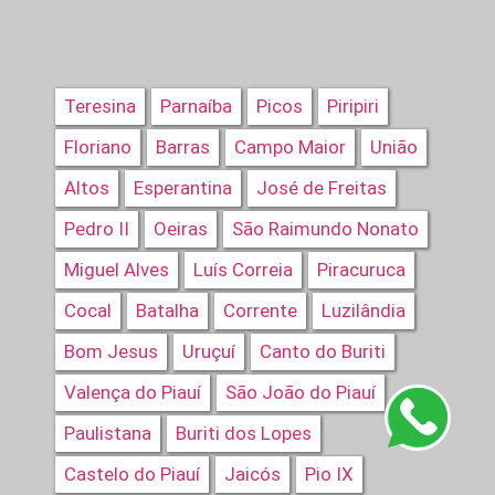
Teresina
Parnaíba
Picos
Piripiri
Floriano
Barras
Campo Maior
União
Altos
Esperantina
José de Freitas
Pedro II
Oeiras
São Raimundo Nonato
Miguel Alves
Luís Correia
Piracuruca
Cocal
Batalha
Corrente
Luzilândia
Bom Jesus
Uruçuí
Canto do Buriti
Valença do Piauí
São João do Piauí
Paulistana
Buriti dos Lopes
Castelo do Piauí
Jaicós
Pio IX