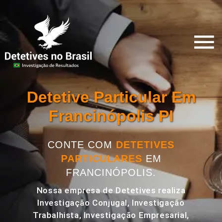
Detetive Particular Em
Francinópolis PI
CONTE COM
DETETIVES
PARTICULARES
EM
FRANCINÓPOLIS.
Nossa empresa de Detetives realiza
Investigação Conjugal, Investigação
Trabalhista, Investigação Empresarial,