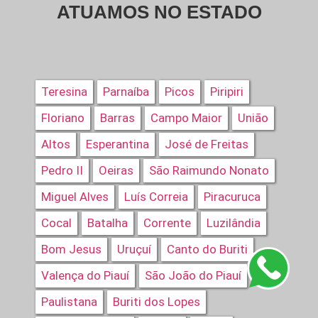
ATUAMOS NO ESTADO
Teresina
Parnaíba
Picos
Piripiri
Floriano
Barras
Campo Maior
União
Altos
Esperantina
José de Freitas
Pedro II
Oeiras
São Raimundo Nonato
Miguel Alves
Luís Correia
Piracuruca
Cocal
Batalha
Corrente
Luzilândia
Bom Jesus
Uruçuí
Canto do Buriti
Valença do Piauí
São João do Piauí
Paulistana
Buriti dos Lopes