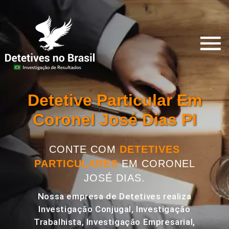
Detetive Particular Em
Coronel José Dias PI
CONTE COM
DETETIVES
PARTICULARES
EM CORONEL
JOSÉ DIAS.
Nossa empresa de Detetives realiza
Investigação Conjugal, Investigação
Trabalhista, Investigação Empresarial,