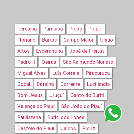
Teresina
Parnaíba
Picos
Piripiri
Floriano
Barras
Campo Maior
União
Altos
Esperantina
José de Freitas
Pedro II
Oeiras
São Raimundo Nonato
Miguel Alves
Luís Correia
Piracuruca
Cocal
Batalha
Corrente
Luzilândia
Bom Jesus
Uruçuí
Canto do Buriti
Valença do Piauí
São João do Piauí
Paulistana
Buriti dos Lopes
Castelo do Piauí
Jaicós
Pio IX