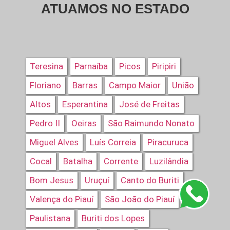
ATUAMOS NO ESTADO
Teresina
Parnaíba
Picos
Piripiri
Floriano
Barras
Campo Maior
União
Altos
Esperantina
José de Freitas
Pedro II
Oeiras
São Raimundo Nonato
Miguel Alves
Luís Correia
Piracuruca
Cocal
Batalha
Corrente
Luzilândia
Bom Jesus
Uruçuí
Canto do Buriti
Valença do Piauí
São João do Piauí
Paulistana
Buriti dos Lopes