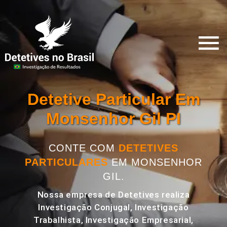
Detetive Particular Em
Monsenhor Gil PI
CONTE COM
DETETIVES
PARTICULARES
EM MONSENHOR
GIL.
Nossa empresa de Detetives realiza
Investigação Conjugal, Investigação
Trabalhista, Investigação Empresarial,