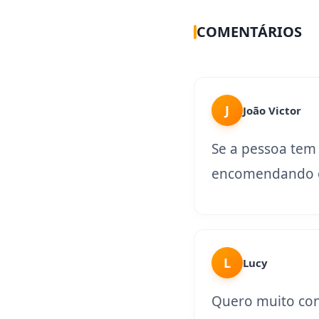
COMENTÁRIOS
J
João Victor
Se a pessoa tem
encomendando o
L
Lucy
Quero muito con