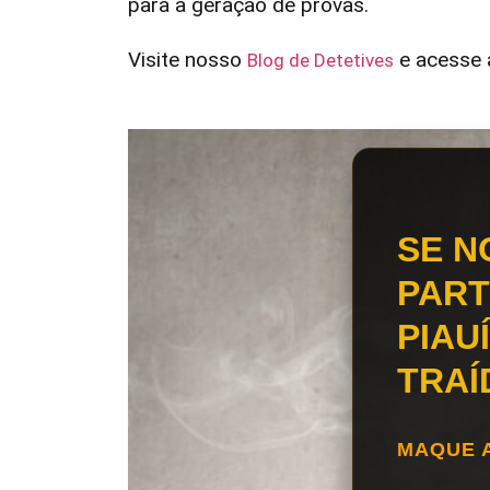
para a geração de provas.
Visite nosso
e acesse a
Blog de Detetives
SE N
PART
PIAU
TRAÍ
MAQUE 