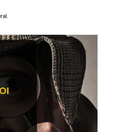
ral.
OI