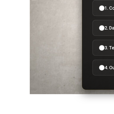
1. C
2. D
3. T
4. O