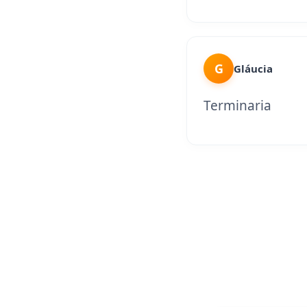
G
Gláucia
Terminaria