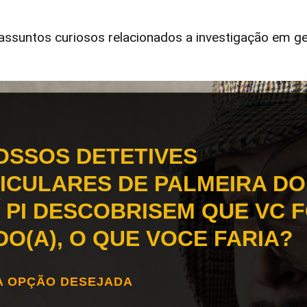
ssuntos curiosos relacionados a investigação em ge
OSSOS DETETIVES
ICULARES DE PALMEIRA DO
Í PI DESCOBRISEM QUE VC F
DO(A), O QUE VOCE FARIA?
A OPÇÃO DESEJADA