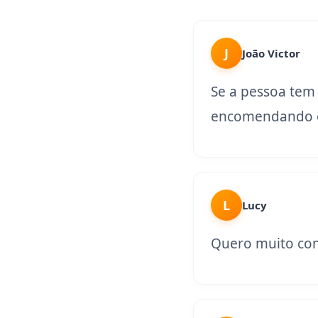
J
João Victor
Se a pessoa tem
encomendando o
L
Lucy
Quero muito con