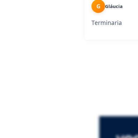
G
Gláucia
Terminaria