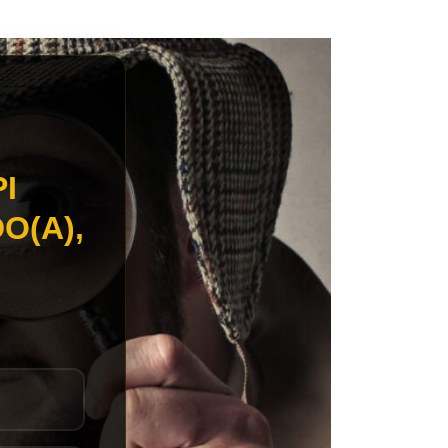
I
O(A),