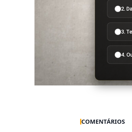
2. D
3. T
4. O
COMENTÁRIOS