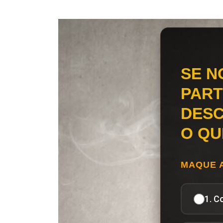
SE N
PART
DESC
O QU
MAQUE 
1. C