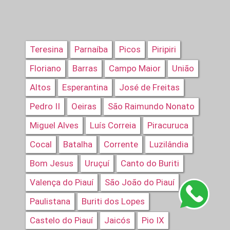
Teresina
Parnaíba
Picos
Piripiri
Floriano
Barras
Campo Maior
União
Altos
Esperantina
José de Freitas
Pedro II
Oeiras
São Raimundo Nonato
Miguel Alves
Luís Correia
Piracuruca
Cocal
Batalha
Corrente
Luzilândia
Bom Jesus
Uruçuí
Canto do Buriti
Valença do Piauí
São João do Piauí
Paulistana
Buriti dos Lopes
Castelo do Piauí
Jaicós
Pio IX