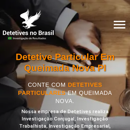
Detetive Particular Em
Queimada Nova PI
CONTE COM
DETETIVES
PARTICULARES
EM QUEIMADA
NOVA.
Nossa empresa de Detetives realiza
Investigação Conjugal, Investigação
Trabalhista, Investigação Empresarial,