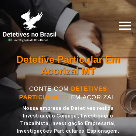
Detetive Particular Em
Acorizal MT
CONTE COM
DETETIVES
PARTICULARES
EM ACORIZAL.
Nossa empresa de Detetives realiza
Investigação Conjugal, Investigação
Trabalhista, Investigação Empresarial,
Investigações Particulares, Espionagem,