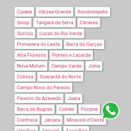
Cuiabá
Várzea Grande
Rondonópolis
Sinop
Tangará da Serra
Cáceres
Sorriso
Lucas do Rio Verde
Primavera do Leste
Barra do Garças
Alta Floresta
Pontes e Lacerda
Nova Mutum
Campo Verde
Juína
Colniza
Guarantã do Norte
Campo Novo do Parecis
Peixoto de Azevedo
Juara
Barra do Bugres
Colíder
Poconé
Confresa
Jaciara
Mirassol d'Oeste
Vila Rica
Sapezal
Água Boa