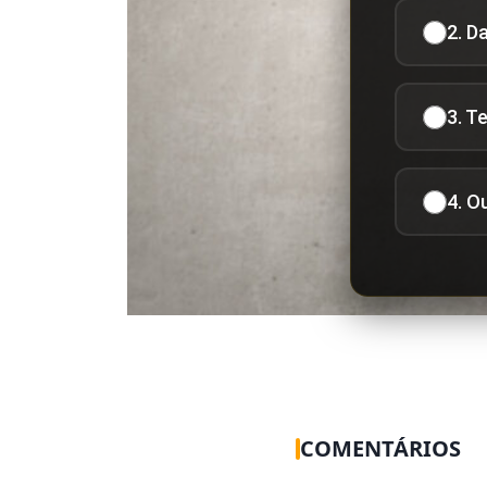
2. D
3. T
4. O
COMENTÁRIOS