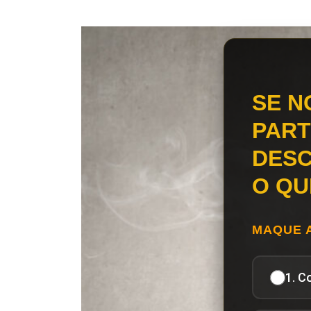
SE N
PART
DESC
O QU
MAQUE 
1. C