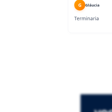
G
Gláucia
Terminaria