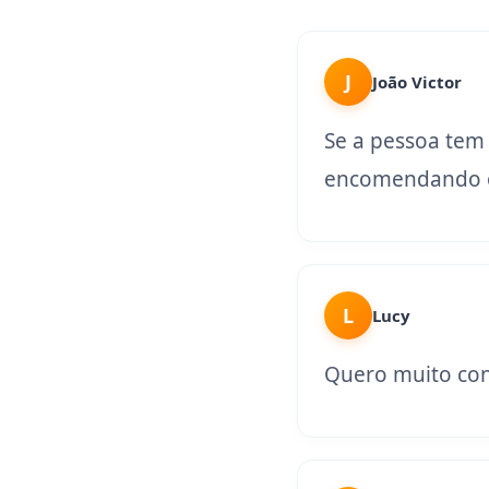
J
João Victor
Se a pessoa tem
encomendando o
L
Lucy
Quero muito con